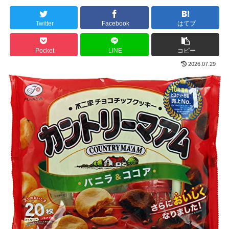
Twitter
Facebook
はてブ
Pocket
LINE
コピー
2026.07.29