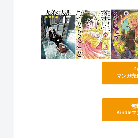
『
マンガ売
無
Kindl