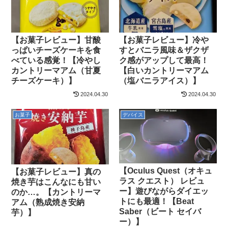
【お菓子レビュー】甘酸
【お菓子レビュー】冷や
っぱいチーズケーキを食
すとバニラ風味＆ザクザ
べている感覚！【冷やし
ク感がアップして最高！
カントリーマアム（甘夏
【白いカントリーマアム
チーズケーキ）】
（塩バニラアイス）】
2024.04.30
2024.04.30
お菓子
デバイス
【Oculus Quest（オキュ
【お菓子レビュー】真の
ラス クエスト） レビュ
焼き芋はこんなにも甘い
ー】遊びながらダイエッ
のか…。【カントリーマ
トにも最適！【Beat
アム（熟成焼き安納
Saber（ビート セイバ
芋）】
ー）】