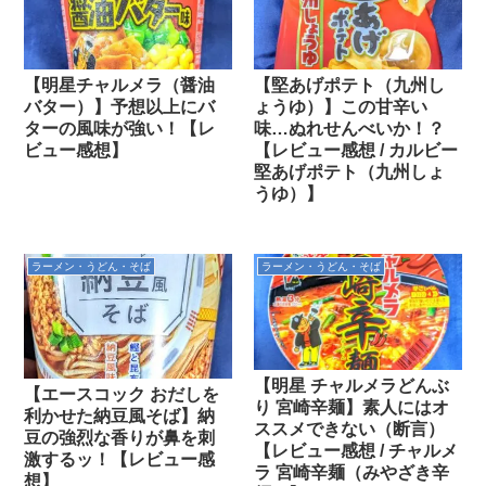
【明星チャルメラ（醤油
【堅あげポテト（九州し
バター）】予想以上にバ
ょうゆ）】この甘辛い
ターの風味が強い！【レ
味…ぬれせんべいか！？
ビュー感想】
【レビュー感想 / カルビー
堅あげポテト（九州しょ
うゆ）】
ラーメン・うどん・そば
ラーメン・うどん・そば
【明星 チャルメラどんぶ
【エースコック おだしを
り 宮崎辛麺】素人にはオ
利かせた納豆風そば】納
ススメできない（断言）
豆の強烈な香りが鼻を刺
【レビュー感想 / チャルメ
激するッ！【レビュー感
ラ 宮崎辛麺（みやざき辛
想】