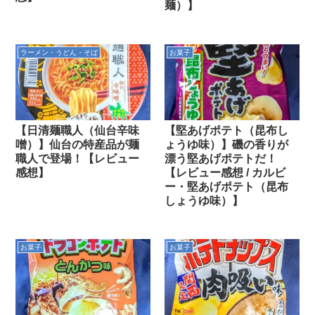
麺）】
ラーメン・うどん・そば
お菓子
【日清麺職人（仙台辛味
【堅あげポテト（昆布し
噌）】仙台の特産品が麺
ょうゆ味）】磯の香りが
職人で登場！【レビュー
漂う堅あげポテトだ！
感想】
【レビュー感想 / カルビ
ー・堅あげポテト（昆布
しょうゆ味）】
お菓子
お菓子