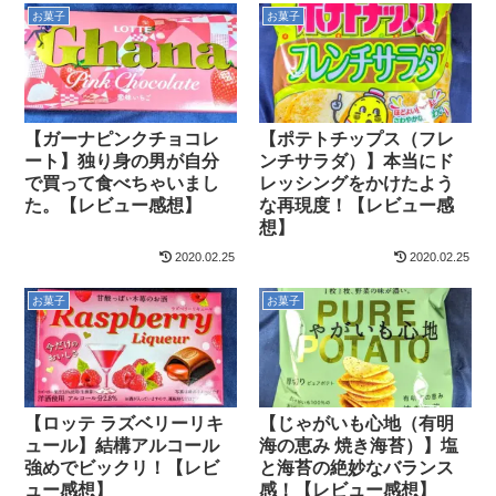
お菓子
お菓子
【ガーナピンクチョコレ
【ポテトチップス（フレ
ート】独り身の男が自分
ンチサラダ）】本当にド
で買って食べちゃいまし
レッシングをかけたよう
た。【レビュー感想】
な再現度！【レビュー感
想】
2020.02.25
2020.02.25
お菓子
お菓子
【ロッテ ラズベリーリキ
【じゃがいも心地（有明
ュール】結構アルコール
海の恵み 焼き海苔）】塩
強めでビックリ！【レビ
と海苔の絶妙なバランス
ュー感想】
感！【レビュー感想】