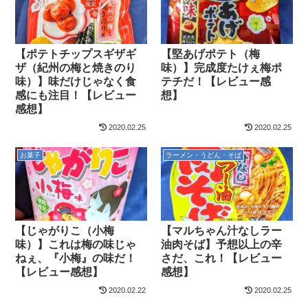
【ポテトチップスギザギ
【堅あげポテト（梅
ザ（紀州の梅と焼きのり
味）】完成度たけぇ梅ポ
味）】味だけじゃなく食
テチだ！【レビュー感
感にも注目！【レビュー
想】
感想】
2020.02.25
2020.02.25
お菓子
ラーメン・うどん・そば
【じゃがりこ（小梅
【マルちゃん汁なしラー
味）】これは梅の味じゃ
油肉そば】予想以上の辛
ねぇ、『小梅』の味だ！
さだ、これ！【レビュー
【レビュー感想】
感想】
2020.02.22
2020.02.25