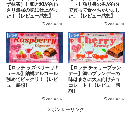
ず抹茶）】和と和が合わ
ート】独り身の男が自分
さり最強の味に仕上がっ
で買って食べちゃいまし
た！【レビュー感想】
た。【レビュー感想】
2020.02.25
2020.02.25
お菓子
お菓子
【ロッテ ラズベリーリキ
【ロッテ チェリーブラン
ュール】結構アルコール
デー】濃いブランデーの
強めでビックリ！【レビ
味はまさに大人向けチョ
ュー感想】
コレート！【レビュー感
想】
2020.02.25
2020.02.25
スポンサーリンク