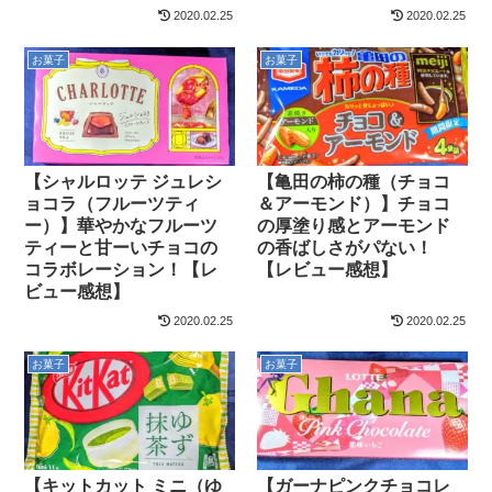
2020.02.25
2020.02.25
お菓子
お菓子
【シャルロッテ ジュレシ
【亀田の柿の種（チョコ
ョコラ（フルーツティ
＆アーモンド）】チョコ
ー）】華やかなフルーツ
の厚塗り感とアーモンド
ティーと甘ーいチョコの
の香ばしさがパない！
コラボレーション！【レ
【レビュー感想】
ビュー感想】
2020.02.25
2020.02.25
お菓子
お菓子
【キットカット ミニ（ゆ
【ガーナピンクチョコレ