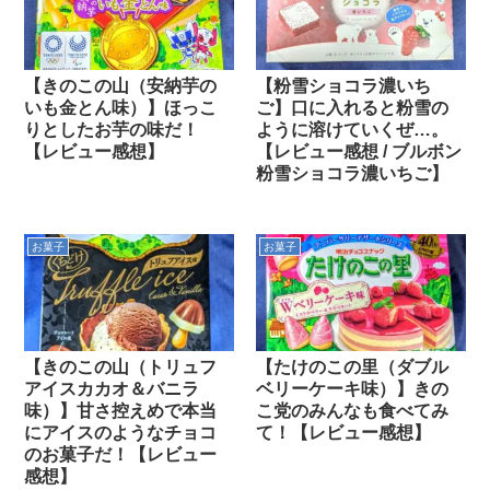
【きのこの山（安納芋の
【粉雪ショコラ濃いち
いも金とん味）】ほっこ
ご】口に入れると粉雪の
りとしたお芋の味だ！
ように溶けていくぜ…。
【レビュー感想】
【レビュー感想 / ブルボン
粉雪ショコラ濃いちご】
お菓子
お菓子
【きのこの山（トリュフ
【たけのこの里（ダブル
アイスカカオ＆バニラ
ベリーケーキ味）】きの
味）】甘さ控えめで本当
こ党のみんなも食べてみ
にアイスのようなチョコ
て！【レビュー感想】
のお菓子だ！【レビュー
感想】