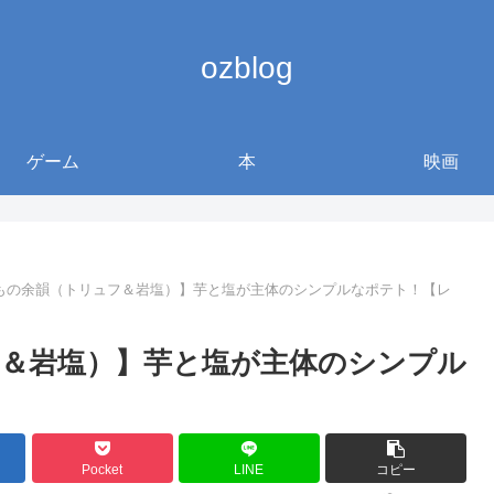
ozblog
ゲーム
本
映画
もの余韻（トリュフ＆岩塩）】芋と塩が主体のシンプルなポテト！【レ
＆岩塩）】芋と塩が主体のシンプル
Pocket
LINE
コピー