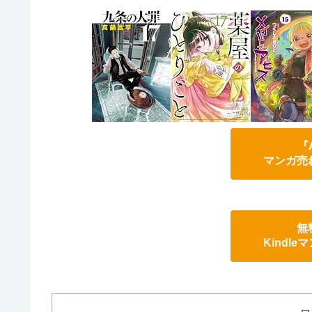
『
マンガ売
無
Kindl