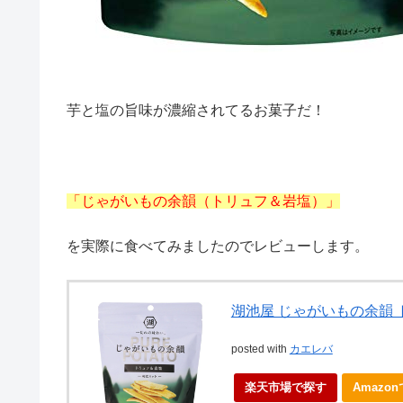
芋と塩の旨味が濃縮されてるお菓子だ！
「じゃがいもの余韻（トリュフ＆岩塩）」
を実際に食べてみましたのでレビューします。
湖池屋 じゃがいもの余韻
posted with
カエレバ
楽天市場で探す
Amazo