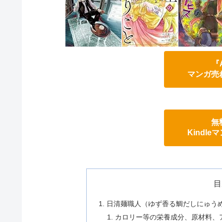
『
マンガ売
無
Kindl
目
日清麺職人（ゆず香る鯛だしにゅう
カロリー等の栄養成分、原材料、