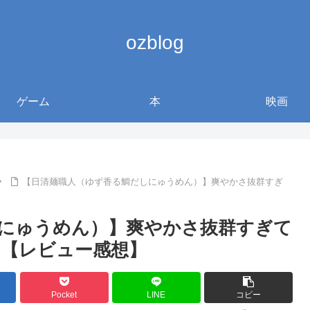
ozblog
ゲーム
本
映画
【日清麺職人（ゆず香る鯛だしにゅうめん）】爽やかさ抜群すぎ
にゅうめん）】爽やかさ抜群すぎて
【レビュー感想】
Pocket
LINE
コピー