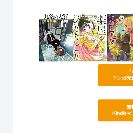
『
マンガ売
無
Kindl