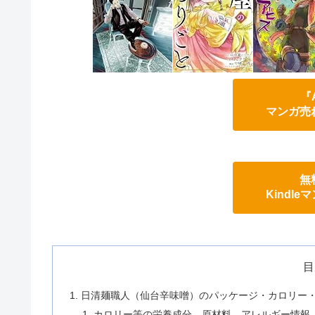
『
マンガ売
無
Kindl
目
日清麺職人（仙台辛味噌）のパッケージ・カロリー
カロリー等の栄養成分、原材料、アレルギー情報