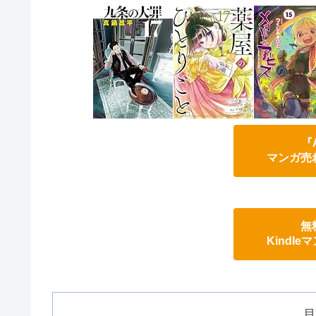
『
マンガ売
無
Kindl
目