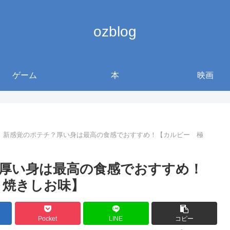
ozblog
ゲーム
本
映画
】新感覚のポテチ？厚い身は最高の食感でおすすめ！【カルビー 極
厚い身は最高の食感でおすすめ！
 焼きしお味】
Pocket
LINE
コピー