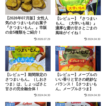
【2026年07月版】女性人
【レビュー】『さつまい
気のさつまいものお菓子
もん。（大学いも味）』
『さつまいもん。』市販
濃厚な蜜の甘さとごまの
の全5種類をご紹介！
風味がイイね！
2026.07.29
2024.04.30
お菓子
お菓子
【レビュー】期間限定の
【レビュー】メープルの
さつまいもん。（しおさ
いい香りと甘さの絶妙な
つま）は、しょっぱさと
バランス！【さつまいも
甘さの完全融合体！
ん。メープルさつま】
2024.04.30
2024.04.30
お菓子
お菓子