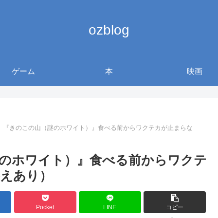
ozblog
ゲーム
本
映画
】『きのこの山（謎のホワイト）』食べる前からワクテカが止まらな
のホワイト）』食べる前からワクテ
答えあり）
Pocket
LINE
コピー