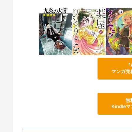
『
マンガ売
無
Kindl