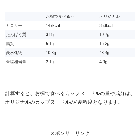
お椀で食べる～
オリジナル
カロリー
147kcal
353kcal
たんぱく質
3.8g
10.7g
脂質
6.1g
15.2g
炭水化物
19.3g
43.4g
食塩相当量
2.1g
4.9g
計算すると、お椀で食べるカップヌードルの量や成分は、
オリジナルのカップヌードルの4割程度となります。
スポンサーリンク