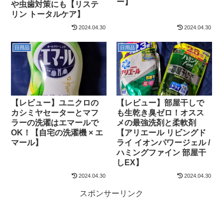
ー】
や虫歯対策にも【リステ
リン トータルケア】
2024.04.30
2024.04.30
日用品
日用品
【レビュー】ユニクロの
【レビュー】部屋干しで
カシミヤセーターとマフ
も生乾き臭ゼロ！オスス
ラーの洗濯はエマールで
メの最強洗剤と柔軟剤
OK！【自宅の洗濯機 × エ
【アリエール リビングド
マール】
ライ イオンパワージェル /
ハミングファイン 部屋干
しEX】
2024.04.30
2024.04.30
スポンサーリンク