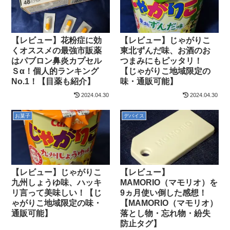
【レビュー】花粉症に効
【レビュー】じゃがりこ
くオススメの最強市販薬
東北ずんだ味、お酒のお
はパブロン鼻炎カプセル
つまみにもピッタリ！
Ｓα！個人的ランキング
【じゃがりこ地域限定の
No.1！【目薬も紹介】
味・通販可能】
2024.04.30
2024.04.30
お菓子
デバイス
【レビュー】じゃがりこ
【レビュー】
九州しょうゆ味、ハッキ
MAMORIO（マモリオ）を
リ言って美味しい！【じ
9ヵ月使い倒した感想！
ゃがりこ地域限定の味・
【MAMORIO（マモリオ）
通販可能】
落とし物・忘れ物・紛失
防止タグ】