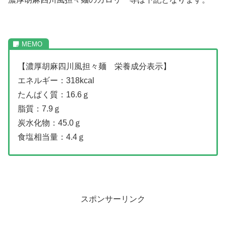
【濃厚胡麻四川風担々麺 栄養成分表示】
エネルギー：318kcal
たんぱく質：16.6ｇ
脂質：7.9ｇ
炭水化物：45.0ｇ
食塩相当量：4.4ｇ
スポンサーリンク